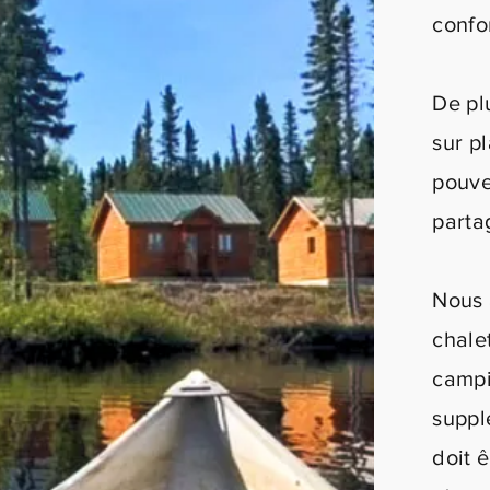
confo
De pl
sur p
pouve
parta
Nous 
chalet
campi
suppl
doit ê