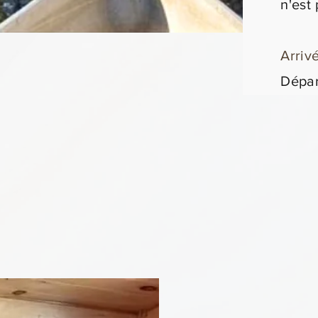
n'est
Arri
Dépar