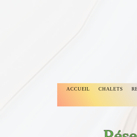
ACCUEIL
CHALETS
R
Rése