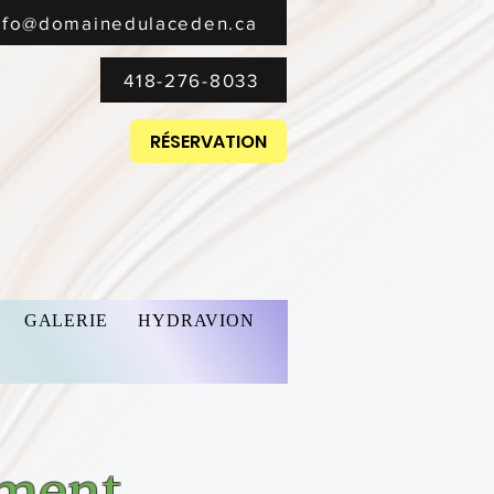
nfo@domainedulaceden.ca
418-276-8033
RÉSERVATION
GALERIE
HYDRAVION
ement