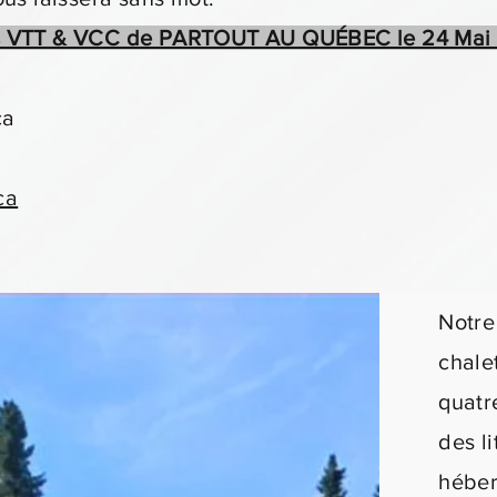
s VTT & VCC de PARTOUT AU QUÉBEC le 24 Ma
ca
ca
Notre
chale
quatre
des l
héber